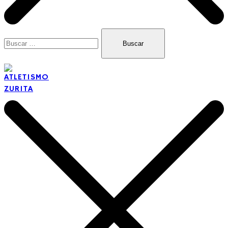
Buscar:
Club de Atletismo en Zaragoza
ATLETISMO ZURITA