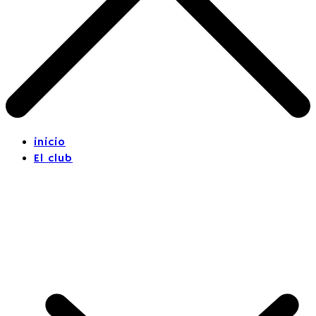
inicio
El club