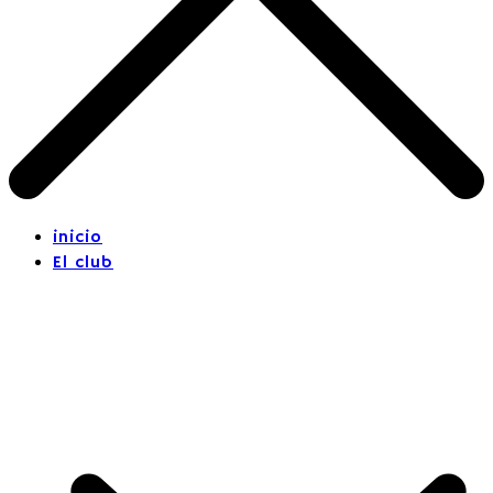
inicio
El club